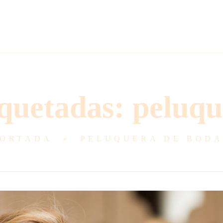
iquetadas: peluqu
PORTADA
»
PELUQUERA DE BODA