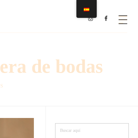
era de bodas
S