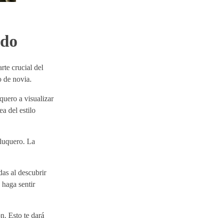
ado
te crucial del
o de novia.
quero a visualizar
a del estilo
eluquero. La
das al descubrir
 haga sentir
n. Esto te dará