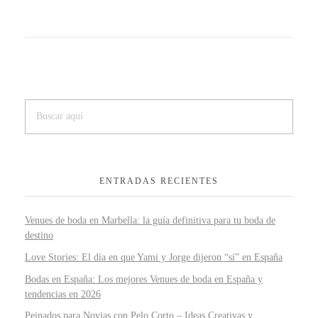
ENTRADAS RECIENTES
Venues de boda en Marbella: la guía definitiva para tu boda de
destino
Love Stories: El día en que Yami y Jorge dijeron “sí” en España
Bodas en España: Los mejores Venues de boda en España y
tendencias en 2026
Peinados para Novias con Pelo Corto – Ideas Creativas y