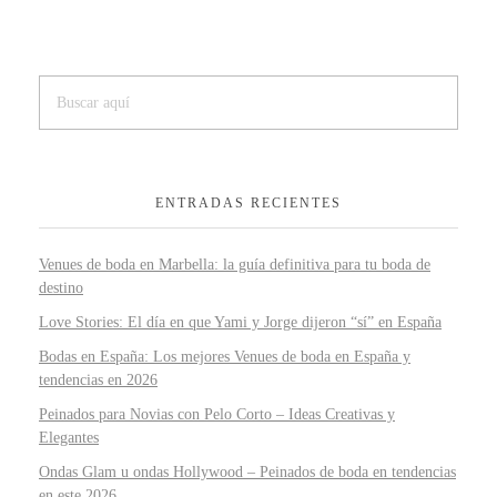
ENTRADAS RECIENTES
Venues de boda en Marbella: la guía definitiva para tu boda de
destino
Love Stories: El día en que Yami y Jorge dijeron “sí” en España
Bodas en España: Los mejores Venues de boda en España y
tendencias en 2026
Peinados para Novias con Pelo Corto – Ideas Creativas y
Elegantes
Ondas Glam u ondas Hollywood – Peinados de boda en tendencias
en este 2026